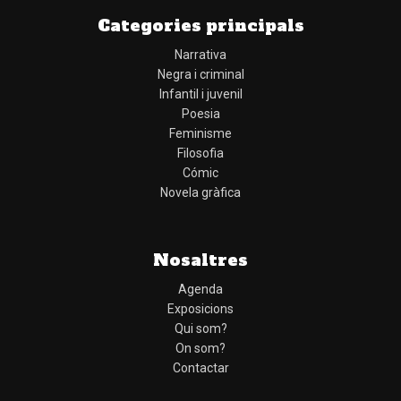
Categories principals
Narrativa
Negra i criminal
Infantil i juvenil
Poesia
Feminisme
Filosofia
Cómic
Novela gràfica
Nosaltres
Agenda
Exposicions
Qui som?
On som?
Contactar