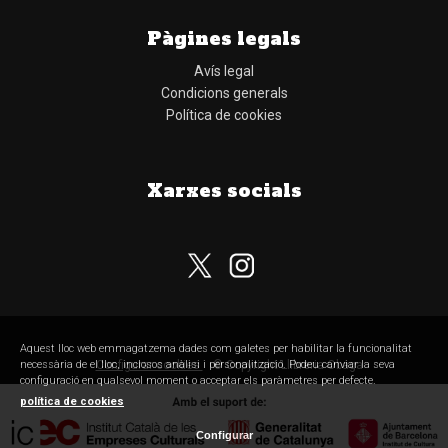
Pàgines legals
Avís legal
Condicions generals
Política de cookies
Xarxes socials
Subscriu-te al nostre butlletí
Aquest lloc web emmagatzema dades com galetes per habilitar la funcionalitat
Configurar cookies
© Copyright Llibreria Obaga
necessària de el lloc, inclosos anàlisi i personalització. Podeu canviar la seva
configuració en qualsevol moment o acceptar els paràmetres per defecte.
política de cookies
Configurar
He llegit, comprenc i accepto la
política de privacitat