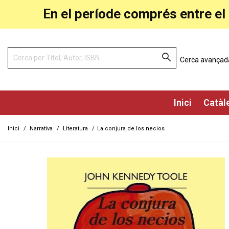
En el període comprés entre el 
Cerca avançad
Inici
Catàl
Inici
/
Narrativa
/
Literatura
/
La conjura de los necios