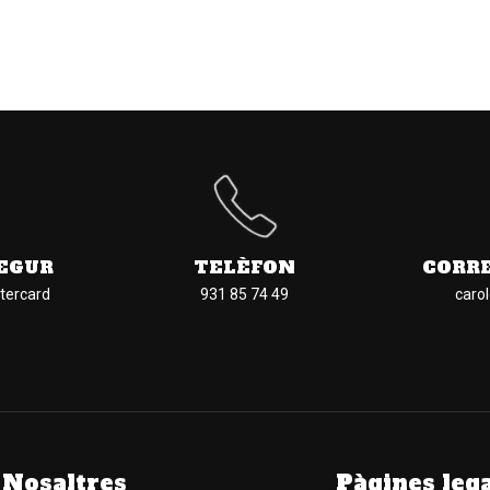
EGUR
TELÈFON
CORR
tercard
931 85 74 49
caro
Nosaltres
Pàgines leg