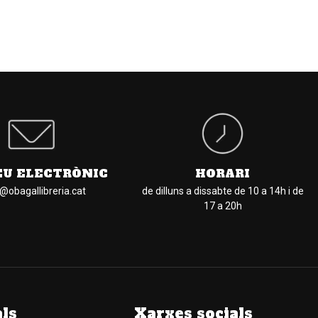
EU ELECTRÒNIC
HORARI
l@obagallibreria.cat
de dilluns a dissabte de 10 a 14h i de
17 a 20h
als
Xarxes socials