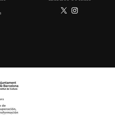
s
Subscriu-te al nostre butlletí
Subscriu-te i rebràs totes les nostres novetats. Zero SPA
només continguts de valor.
He llegit, comprenc i accepto la
política de privacitat
Informació sobre el tractament de dades
SUBSCRIURE'M