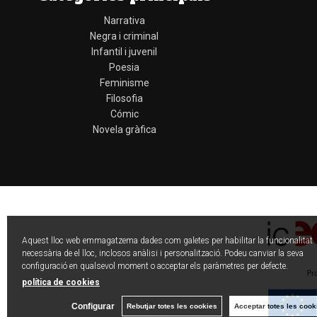
Narrativa
Negra i criminal
Infantil i juvenil
Poesia
Feminisme
Filosofia
Cómic
Novela gràfica
Aquest lloc web emmagatzema dades com galetes per habilitar la funcionalitat
necessària de el lloc, inclosos anàlisi i personalització. Podeu canviar la seva
configuració en qualsevol moment o acceptar els paràmetres per defecte.
política de cookies
Configurar
Rebutjar totes les cookies
Acceptar totes les cook