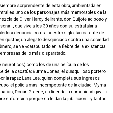
y siempre sorprendente de esta obra, ambientada en
entral es uno de los personajes más memorables de la
mezcla de Oliver Hardy delirante, don Quijote adiposo y
ona–, que vive a los 30 años con su estrafalaria
edora denuncia contra nuestro siglo, tan carente de
en gusto»; un alegato desquiciado contra una sociedad
nero, se ve «catapultado en la fiebre de la existencia
empresas de lo más disparatado.
 neuróticos) como los de una película de los
se de la cacatúa; Burma Jones, el quisquilloso portero
por la rapaz Lana Lee, quien completa sus ingresos
uso, el policía más incompetente de la ciudad; Myrna
gnatius; Dorian Greene, un líder de la comunidad gay; la
re enfurecida porque no le dan la jubilación... y tantos