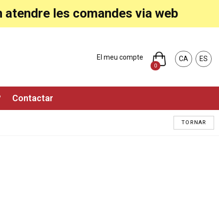
ran atendre les comandes via web
El meu compte
CA
ES
0
?
Contactar
TORNAR