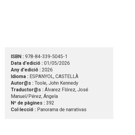
ISBN :
978-84-339-5045-1
Data d'edició :
01/05/2026
Any d'edició :
2026
Idioma :
ESPANYOL, CASTELLÀ
Autor@s :
Toole, John Kennedy
Traductor@s :
Álvarez Flórez, José
Manuel/Pérez, Ángela
Nº de pàgines :
392
Col·lecció :
Panorama de narrativas