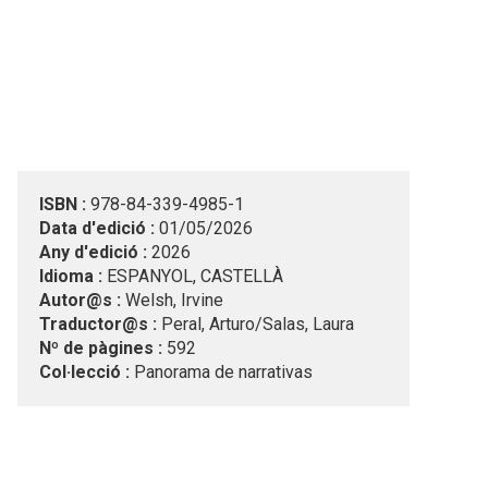
ISBN :
978-84-339-4985-1
Data d'edició :
01/05/2026
Any d'edició :
2026
Idioma :
ESPANYOL, CASTELLÀ
Autor@s :
Welsh, Irvine
Traductor@s :
Peral, Arturo/Salas, Laura
Nº de pàgines :
592
Col·lecció :
Panorama de narrativas