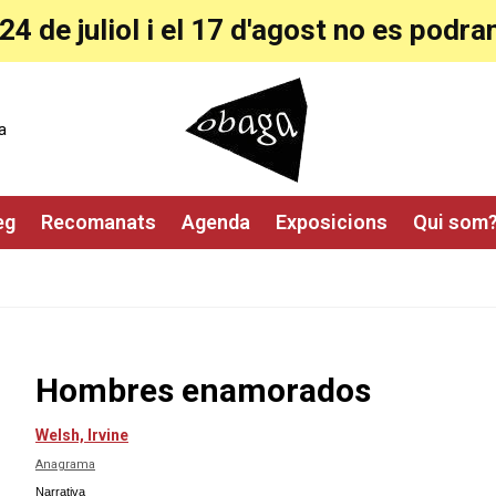
24 de juliol i el 17 d'agost no es pod
a
eg
Recomanats
Agenda
Exposicions
Qui som
Hombres enamorados
Welsh, Irvine
Anagrama
Narrativa