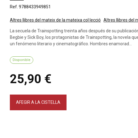
Ref. 9788433949851
Altres llibres del mateix de la mateixa col·lecció
Altres llibres del
La secuela de Trainspotting treinta años después de su publicac
Begbie y Sick Boy, los protagonistas de Trainspotting, la novela que
un fenómeno literario y cinematográfico. Hombres enamorad...
Disponible
25,90 €
AFEGIR A LA CISTELLA