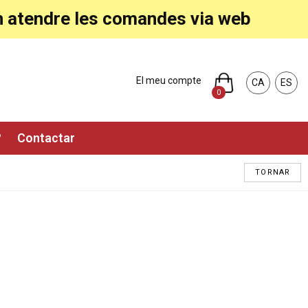
ran atendre les comandes via web
El meu compte
CA
ES
0
?
Contactar
TORNAR