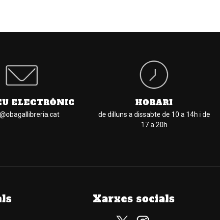
EU ELECTRÒNIC
HORARI
l@obagallibreria.cat
de dilluns a dissabte de 10 a 14h i de
17 a 20h
als
Xarxes socials