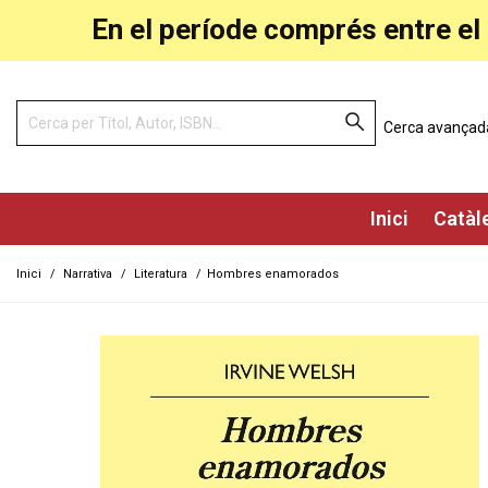
En el període comprés entre el 
Cerca avançad
Inici
Catàl
Inici
/
Narrativa
/
Literatura
/
Hombres enamorados