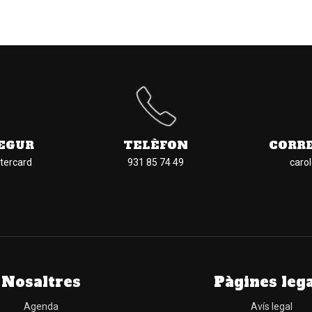
EGUR
TELÈFON
CORR
tercard
931 85 74 49
caro
Nosaltres
Pàgines leg
Agenda
Avís legal