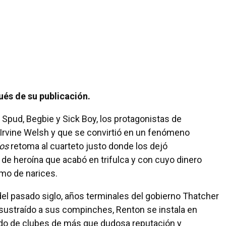
ués de su publicación.
pud, Begbie y Sick Boy, los protagonistas de
 a Irvine Welsh y que se convirtió en un fenómeno
dos
retoma al cuarteto justo donde los dejó
de heroína que acabó en trifulca y con cuyo dinero
lmo de narices.
del pasado siglo, años terminales del gobierno Thatcher
o sustraído a sus compinches, Renton se instala en
o de clubes de más que dudosa reputación y