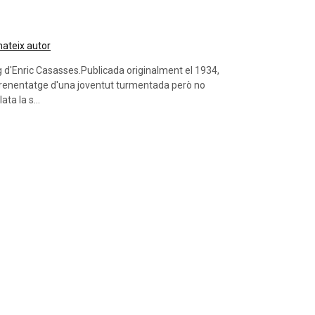
 mateix autor
eg d'Enric Casasses.Publicada originalment el 1934,
renentatge d'una joventut turmentada però no
ta la s...