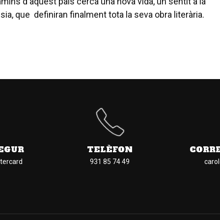
amins d'aquest país cerca una nova vida, un sentit a la
oesia, que definiran finalment tota la seva obra literària.
EGUR
TELÈFON
CORR
tercard
931 85 74 49
caro