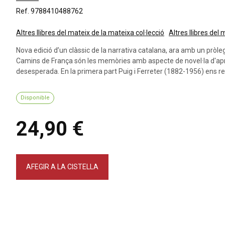
Ref. 9788410488762
Altres llibres del mateix de la mateixa col·lecció
Altres llibres del
Nova edició d’un clàssic de la narrativa catalana, ara amb un pròl
Camins de França són les memòries amb aspecte de novel·la d'ap
desesperada. En la primera part Puig i Ferreter (1882-1956) ens rela
Disponible
24,90 €
AFEGIR A LA CISTELLA