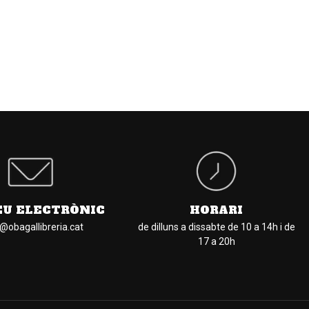
EU ELECTRÒNIC
HORARI
l@obagallibreria.cat
de dilluns a dissabte de 10 a 14h i de
17 a 20h