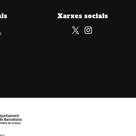
als
Xarxes socials
s
Subscriu-te al nostre butlletí
Subscriu-te i rebràs totes les nostres novetats. Z
només continguts de valor.
He llegit, comprenc i accepto la
política de privacita
Informació sobre el tractament de dades