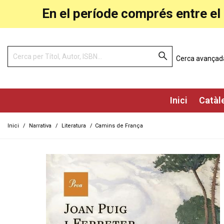
En el període comprés entre el 
Cerca avançad
Inici
Catàl
Inici
/
Narrativa
/
Literatura
/
Camins de França