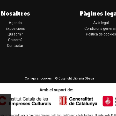
Nosaltres
Pàgines leg
Agenda
Avís legal
Exposicions
Condicions general
Qui som?
Política de cookies
On som?
Contactar
Configurar cookies
© Copyright Llibreria Obaga