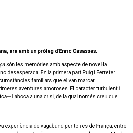
lana, ara amb un pròleg d'Enric Casasses.
ça s
ón les memòries amb aspecte de novel·la
o desesperada. En la primera part Puig i Ferreter
ircumstàncies familiars que el van marcar
primeres aventures amoroses. El caràcter turbulent i
fica— l'aboca a una crisi, de la qual només creu que
seva experiència de vagabund per terres de França, entre