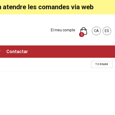
ran atendre les comandes via web
El meu compte
CA
ES
0
?
Contactar
TORNAR