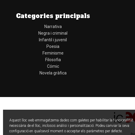
Categories principals
Narrativa
Negra i criminal
Infantil i juvenil
Poesia
Feminisme
Filosofia
Cómic
Novela gràfica
Aquest lloc web emmagatzema dades com galetes per habilitar la funcionalitat
necessària de el lloc, inclosos anàlisi i personalització. Podeu canviar la seva
configuració en qualsevol moment o acceptar els paràmetres per defecte.