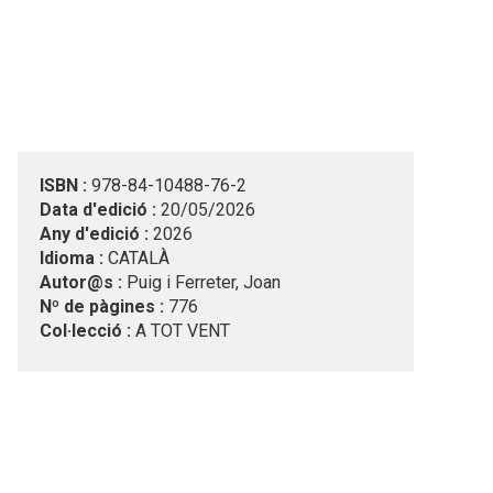
ISBN :
978-84-10488-76-2
Data d'edició :
20/05/2026
Any d'edició :
2026
Idioma :
CATALÀ
Autor@s :
Puig i Ferreter, Joan
Nº de pàgines :
776
Col·lecció :
A TOT VENT