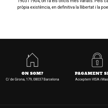
1903 i 1904, on fa els oficis més variats. Pels c
pròpia existència, en definitiva la llibertat i la p
ON SOM?
PAGAMENT S
C/ de Girona, 179, 08037 Barcelona
Acceptem VISA i Mas