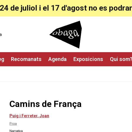
24 de juliol i el 17 d'agost no es pod
a
eg
Recomanats
Agenda
Exposicions
Qui som
Camins de França
Puig i Ferreter, Joan
Proa
Narrativa