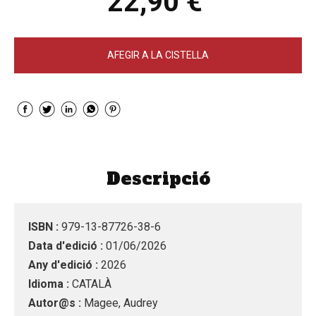
22,90 €
AFEGIR A LA CISTELLA
Descripció
ISBN :
979-13-87726-38-6
Data d'edició :
01/06/2026
Any d'edició :
2026
Idioma :
CATALÀ
Autor@s :
Magee, Audrey