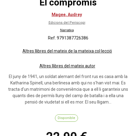
El compromís
Magee, Audrey
Edicions del Periscopi
Narrativa
Ref. 9791387726386
Altres llibres del mateix de la mateixa col·lecció
Altres llibres del mateix autor
El juny de 1941, un soldat alemant del front rus es casa amb la
Katharina Spinell, una berlinesa amb qui no s'han vist mai. Es
tracta d'un matrimoni de conveniència que a ell li garanteix uns
quants dies de permís lluny del camp de batalla i a ella una
pensió de viudetat si ell es mor. El seu lligam...
Disponible