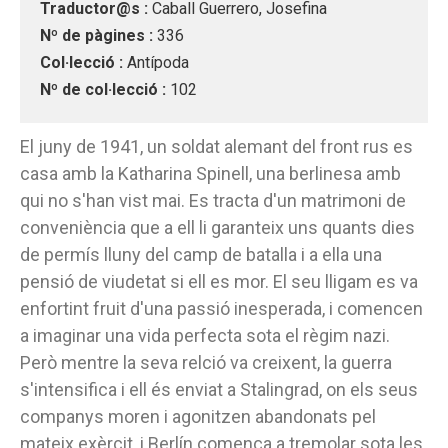
Traductor@s :
Caball Guerrero, Josefina
Nº de pàgines :
336
Col·lecció :
Antípoda
Nº de col·lecció :
102
El juny de 1941, un soldat alemant del front rus es
casa amb la Katharina Spinell, una berlinesa amb
qui no s'han vist mai. Es tracta d'un matrimoni de
conveniència que a ell li garanteix uns quants dies
de permís lluny del camp de batalla i a ella una
pensió de viudetat si ell es mor. El seu lligam es va
enfortint fruit d'una passió inesperada, i comencen
a imaginar una vida perfecta sota el règim nazi.
Però mentre la seva relció va creixent, la guerra
s'intensifica i ell és enviat a Stalingrad, on els seus
companys moren i agonitzen abandonats pel
mateix exèrcit, i Berlín comença a tremolar sota les