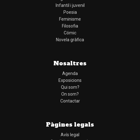
Infantil i juvenil
Poesia
Feminisme
Filosofia
Cómic
Novela gràfica
Nosaltres
Agenda
Exposicions
Qui som?
On som?
Contactar
Pàgines legals
Avís legal