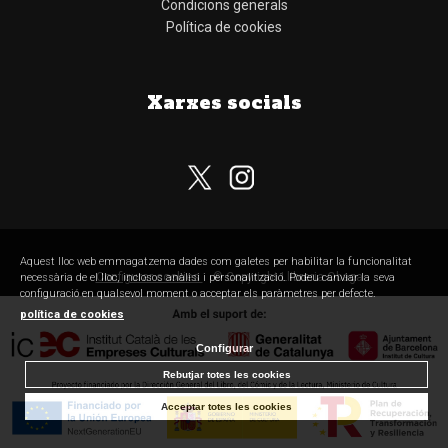
Condicions generals
Política de cookies
Xarxes socials
Subscriu-te al nostre butlletí
Aquest lloc web emmagatzema dades com galetes per habilitar la funcionalitat
Configurar cookies
© Copyright Llibreria Obaga
necessària de el lloc, inclosos anàlisi i personalització. Podeu canviar la seva
configuració en qualsevol moment o acceptar els paràmetres per defecte.
política de cookies
Configurar
He llegit, comprenc i accepto la
política de privacitat
Rebutjar totes les cookies
SUBSCRIURE'M
Acceptar totes les cookies