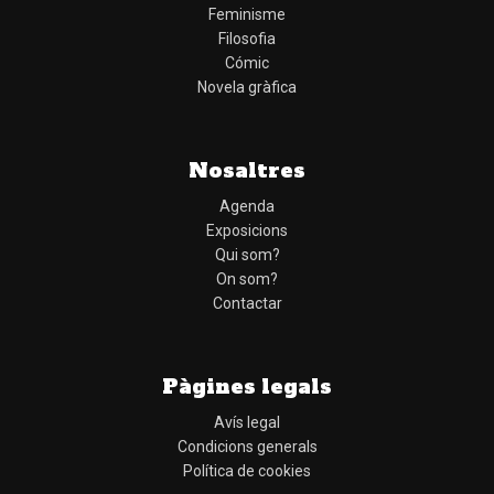
Feminisme
Filosofia
Cómic
Novela gràfica
Nosaltres
Agenda
Exposicions
Qui som?
On som?
Contactar
Pàgines legals
Avís legal
Condicions generals
Política de cookies