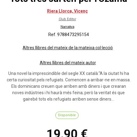
Riera Llorca, Vicenç
Club Editor
Narrativa
Ref. 9788473295154
Altres llibres del mateix de la mateixa col·lecció
Altres llibres del mateix autor
Una novel·la imprescindible del segle XX català.“A la ciutat hi ha
certa curiositat pels refugiats. Comencen a arribar-ne en massa.
Els dominicans creuen que arriben amb diners i que crearan
noves indústries i hi haurà més feina; però la veritat és que
gairebé tots els refugiats arriben sense diners...
Disponible
19,90 €