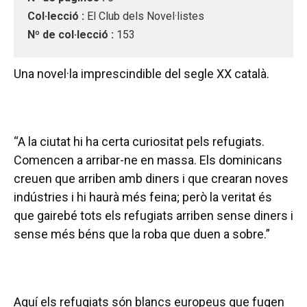
Col·lecció :
El Club dels Novel·listes
Nº de col·lecció :
153
Una novel·la imprescindible del segle XX català.
“A la ciutat hi ha certa curiositat pels refugiats.
Comencen a arribar-ne en massa. Els dominicans
creuen que arriben amb diners i que crearan noves
indústries i hi haurà més feina; però la veritat és
que gairebé tots els refugiats arriben sense diners i
sense més béns que la roba que duen a sobre.”
Aquí els refugiats són blancs europeus que fugen