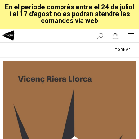
En el període comprés entre el 24 de juliol
i el 17 d'agost no es podran atendre les
comandes via web
TORNAR