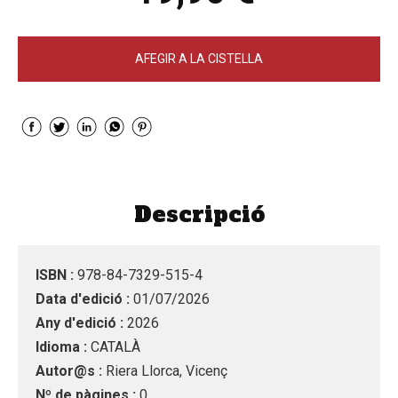
AFEGIR A LA CISTELLA
Descripció
ISBN :
978-84-7329-515-4
Data d'edició :
01/07/2026
Any d'edició :
2026
Idioma :
CATALÀ
Autor@s :
Riera Llorca, Vicenç
Nº de pàgines :
0