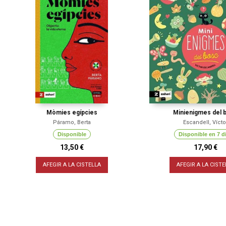
Mòmies egípcies
Minienigmes del 
Páramo, Berta
Escandell, Vícto
Disponible
Disponible en 7 d
13,50 €
17,90 €
AFEGIR A LA CISTELLA
AFEGIR A LA CISTE