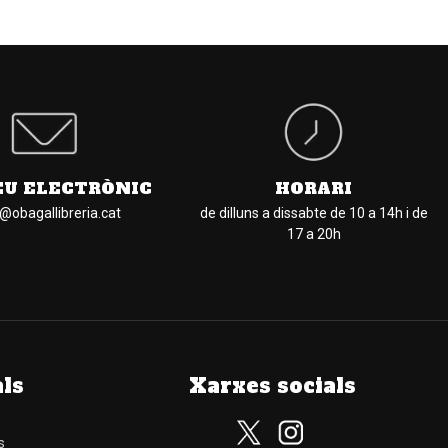
EU ELECTRÒNIC
HORARI
l@obagallibreria.cat
de dilluns a dissabte de 10 a 14h i de
17 a 20h
als
Xarxes socials
s