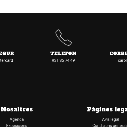
EGUR
TELÈFON
CORR
tercard
931 85 74 49
caro
Nosaltres
Pàgines leg
Agenda
Avís legal
Exposicions
Condicions general