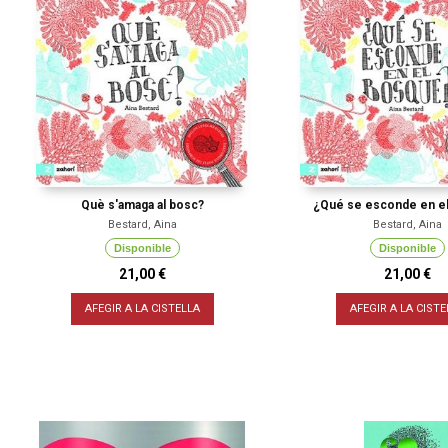
Què s'amaga al bosc?
¿Qué se esconde en e
Bestard, Aina
Bestard, Aina
Disponible
Disponible
21,00 €
21,00 €
AFEGIR A LA CISTELLA
AFEGIR A LA CISTE