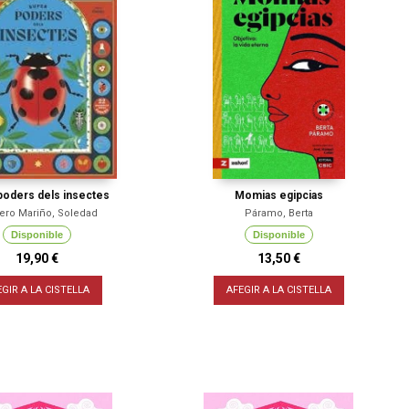
oders dels insectes
Momias egipcias
ro Mariño, Soledad
Páramo, Berta
Disponible
Disponible
19,90 €
13,50 €
EGIR A LA CISTELLA
AFEGIR A LA CISTELLA