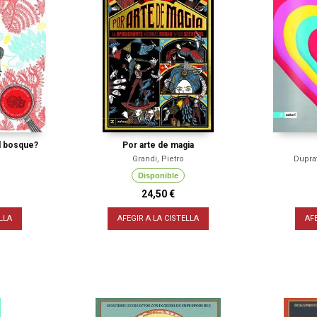
l bosque?
Por arte de magia
Grandi, Pietro
Duprat
Disponible
24,50 €
LLA
AFEGIR A LA CISTELLA
AF