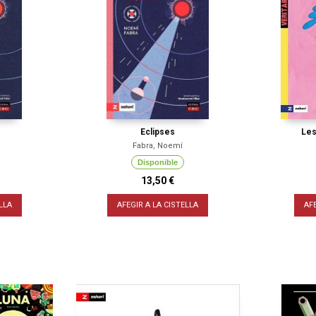
Eclipses
Les
Fabra, Noemí
Disponible
13,50 €
LLA
AFEGIR A LA CISTELLA
AF