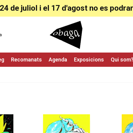
24 de juliol i el 17 d'agost no es pod
a
eg
Recomanats
Agenda
Exposicions
Qui som