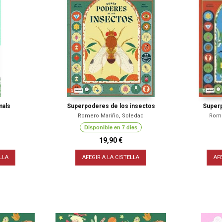
mals
Superpoderes de los insectos
Superp
Romero Mariño, Soledad
Rome
Disponible en 7 dies
19,90 €
LLA
AFEGIR A LA CISTELLA
AF