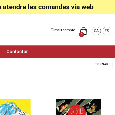
ran atendre les comandes via web
El meu compte
CA
ES
0
?
Contactar
TORNAR