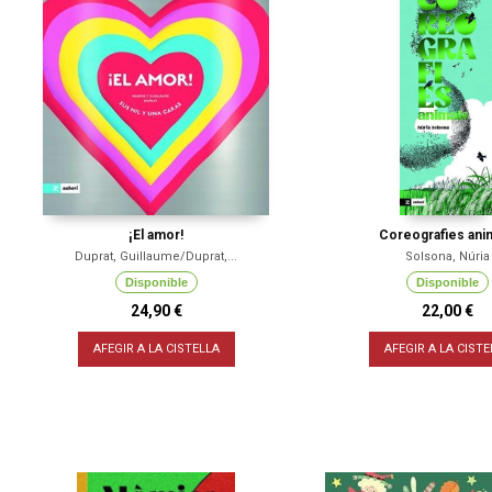
¡El amor!
Coreografies ani
Duprat, Guillaume/Duprat,...
Solsona, Núria
Disponible
Disponible
24,90 €
22,00 €
AFEGIR A LA CISTELLA
AFEGIR A LA CISTE