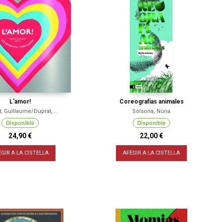
L'amor!
Coreografías animales
, Guillaume/Duprat,...
Solsona, Núria
Disponible
Disponible
24,90 €
22,00 €
EGIR A LA CISTELLA
AFEGIR A LA CISTELLA