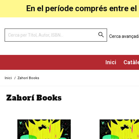
En el període comprés entre el 
Cerca avançad
Inici
Catàl
Inici
/
Zahorí Books
Zahorí Books