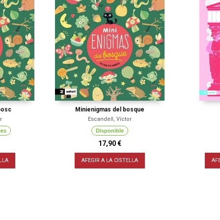
bosc
Minienigmas del bosque
r
Escandell, Víctor
ies
Disponible
17,90 €
LLA
AFEGIR A LA CISTELLA
AF