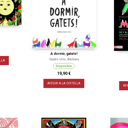
A dormir, gatets!
Castro Urío, Bárbara
LLA
Disponible
19,90 €
AFEGIR A LA CISTELLA
AF