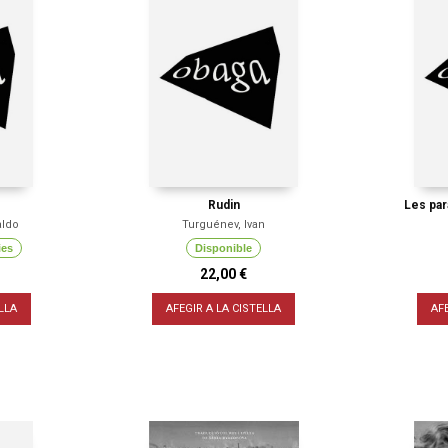
Rudin
Les par
aldo
Turguénev, Ivan
ies
Disponible
22,00 €
LLA
AFEGIR A LA CISTELLA
AF