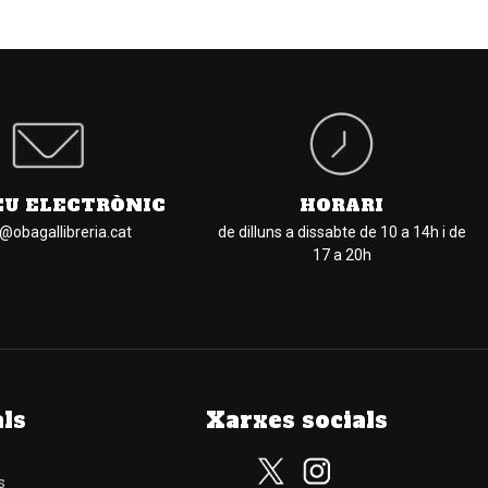
EU ELECTRÒNIC
HORARI
l@obagallibreria.cat
de dilluns a dissabte de 10 a 14h i de
17 a 20h
als
Xarxes socials
s