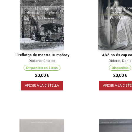
El rellotge de mestre Humphrey
Això no és cap c
Dickens, Charles
Diderot, Denis
Disponible en 7 dies
Disponible
20,00 €
20,00 €
AFEGIR A LA CISTELLA
AFEGIR A LA CISTE