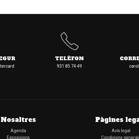
EGUR
TELÈFON
CORR
tercard
931 85 74 49
caro
Nosaltres
Pàgines leg
Agenda
Avís legal
Exposicions
Condicions general