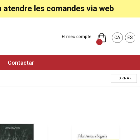
ran atendre les comandes via web
El meu compte
CA
ES
0
?
Contactar
TORNAR