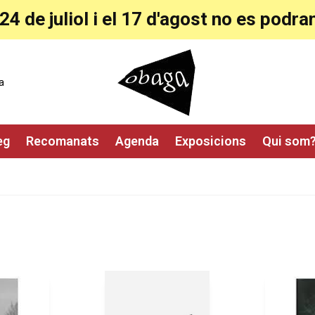
24 de juliol i el 17 d'agost no es pod
a
eg
Recomanats
Agenda
Exposicions
Qui som