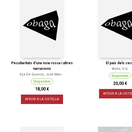
Peculiaritats d'una noia rossa i altres
El país dels ce
narracions
Wells, H.G.
Eça De Queirós, José Mari...
Disponible
Disponible
20,00 €
18,00 €
AFEGIR A LA CISTE
AFEGIR A LA CISTELLA