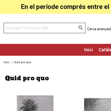
En el període comprés entre el 
Cerca avançad
Inici
Catàl
Inici
/
Quid pro quo
Quid pro quo