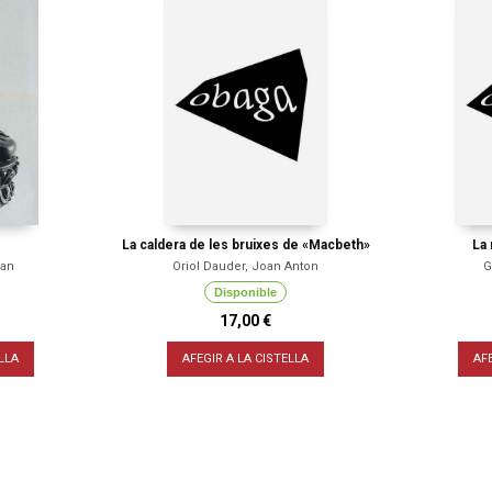
La caldera de les bruixes de «Macbeth»
La
uan
Oriol Dauder, Joan Anton
G
Disponible
17,00 €
LLA
AFEGIR A LA CISTELLA
AF