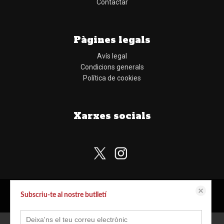
Contactar
Pàgines legals
Avís legal
Condicions generals
Política de cookies
Xarxes socials
Subscriu-te al nostre butlletí
Aquest lloc web emmagatzema dades com galetes per habilitar la funcionalitat
Configurar cookies
© Copyright Llibreria Obaga
necessària de el lloc, inclosos anàlisi i personalització. Podeu canviar la seva
configuració en qualsevol moment o acceptar els paràmetres per defecte.
política de cookies