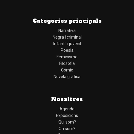
Categories principals
Narrativa
Negra i criminal
Infantil i juvenil
Poesia
Feminisme
Filosofia
Cómic
Novela gràfica
Nosaltres
Agenda
Exposicions
Qui som?
On som?