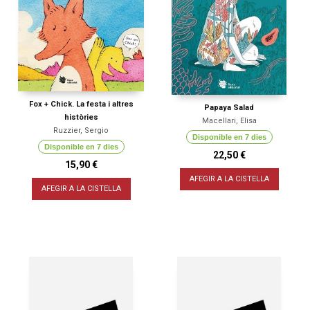
Fox + Chick. La festa i altres
Papaya Salad
històries
Macellari, Elisa
Ruzzier, Sergio
Disponible en 7 dies
Disponible en 7 dies
22,50 €
15,90 €
AFEGIR A LA CISTELLA
AFEGIR A LA CISTELLA