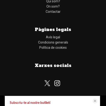
Qui som?
On som?
Contactar
Pàgines legals
Avís legal
Condicions generals
Política de cookies
Xarxes socials
Subscriu-te al nostre butlletí
Aquest lloc web emmagatzema dades com galetes per habilitar la funcionalitat