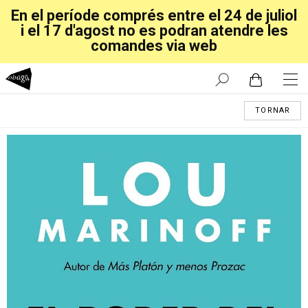
En el període comprés entre el 24 de juliol
i el 17 d'agost no es podran atendre les
comandes via web
TORNAR