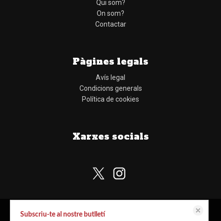
Qui som?
On som?
Contactar
Pàgines legals
Avís legal
Condicions generals
Política de cookies
Xarxes socials
Subscriu-te al nostre butlletí
Aquest lloc web emmagatzema dades com galetes per habilitar la funcionalitat