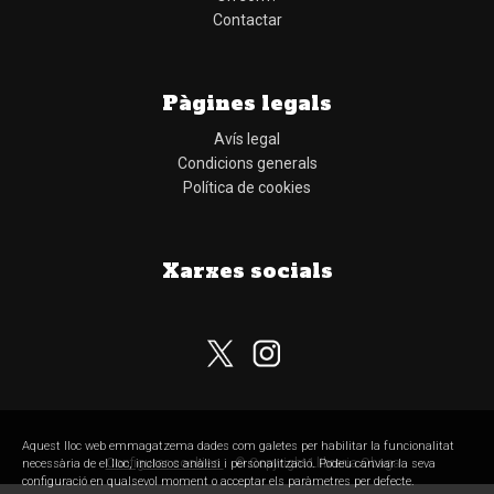
Contactar
Pàgines legals
Avís legal
Condicions generals
Política de cookies
Xarxes socials
Subscriu-te al nostre butlletí
Aquest lloc web emmagatzema dades com galetes per habilitar la funcionalitat
Configurar cookies
© Copyright Llibreria Obaga
necessària de el lloc, inclosos anàlisi i personalització. Podeu canviar la seva
configuració en qualsevol moment o acceptar els paràmetres per defecte.