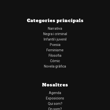
Categories principals
Narrativa
Negra i criminal
Infantil i juvenil
Poesia
Feminisme
Filosofia
Cómic
Novela gràfica
Nosaltres
Agenda
Exposicions
Qui som?
On som?