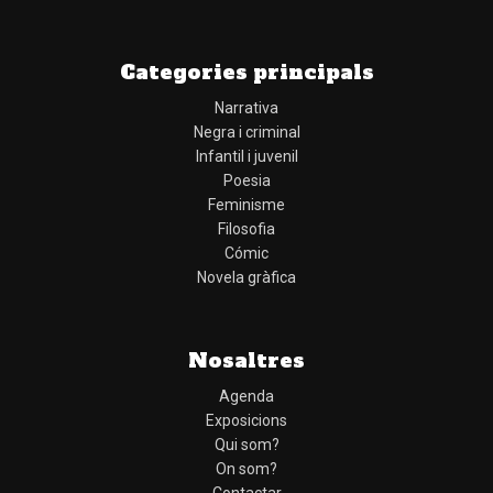
Categories principals
Narrativa
Negra i criminal
Infantil i juvenil
Poesia
Feminisme
Filosofia
Cómic
Novela gràfica
Nosaltres
Agenda
Exposicions
Qui som?
On som?