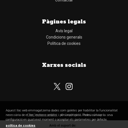
Contactar
Pàgines legals
Avís legal
Condicions generals
Política de cookies
Xarxes socials
Subscriu-te al nostre butlletí
Aquest lloc web emmagatzema dades com galetes per habilitar la funcionalitat
Configurar cookies
© Copyright Llibreria Obaga
necessària de el lloc, inclosos anàlisi i personalització. Podeu canviar la seva
configuració en qualsevol moment o acceptar els paràmetres per defecte.
política de cookies