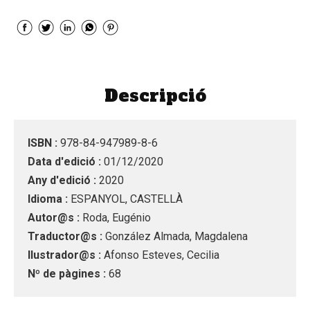
Descripció
ISBN :
978-84-947989-8-6
Data d'edició :
01/12/2020
Any d'edició :
2020
Idioma :
ESPANYOL, CASTELLÀ
Autor@s :
Roda, Eugénio
Traductor@s :
González Almada, Magdalena
Ilustrador@s :
Afonso Esteves, Cecilia
Nº de pàgines :
68