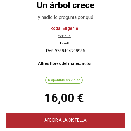
Un árbol crece
y nadie le pregunta por qué
Roda, Eugénio
Yekibud
Infantil
Ref. 9788494798986
Altres llibres del mateix autor
Disponible en 7 dies
16,00 €
AFEGIR A LA CISTELLA