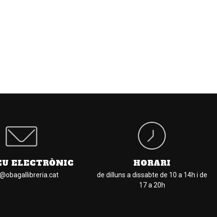
EU ELECTRÒNIC
HORARI
l@obagallibreria.cat
de dilluns a dissabte de 10 a 14h i de
17 a 20h