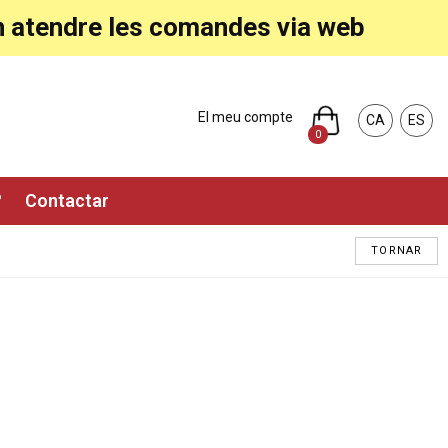
ran atendre les comandes via web
El meu compte
CA
ES
0
?
Contactar
TORNAR