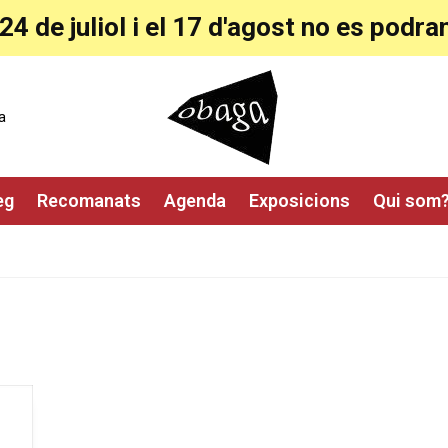
24 de juliol i el 17 d'agost no es pod
a
eg
Recomanats
Agenda
Exposicions
Qui som