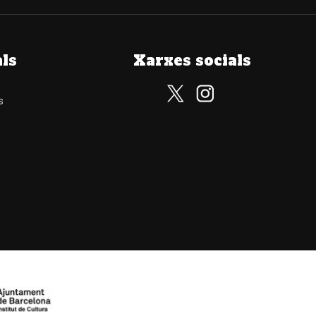
als
Xarxes socials
s