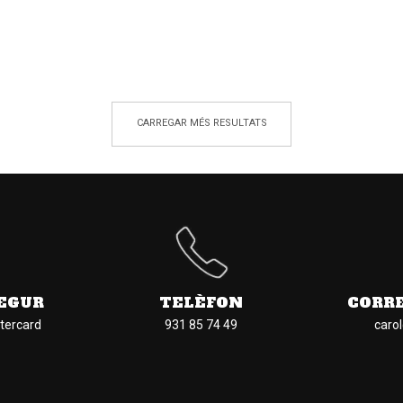
CARREGAR MÉS RESULTATS
EGUR
TELÈFON
CORR
tercard
931 85 74 49
caro