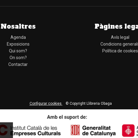
Nosaltres
Pàgines leg
Agenda
Avís legal
Exposicions
Condicions general
Qui som?
Política de cookies
On som?
Contactar
Configurar cookies
© Copyright Llibreria Obaga