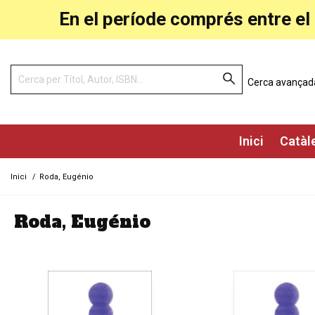
En el període comprés entre el 
Cerca avançad
Inici
Catàl
Inici
/
Roda, Eugénio
Roda, Eugénio