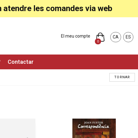
ran atendre les comandes via web
El meu compte
CA
ES
0
?
Contactar
TORNAR