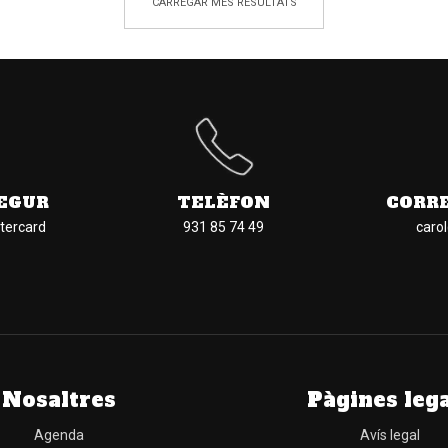
CARREGAR MÉS RESULTATS
EGUR
TELÈFON
CORR
tercard
931 85 74 49
caro
Nosaltres
Pàgines leg
Agenda
Avís legal