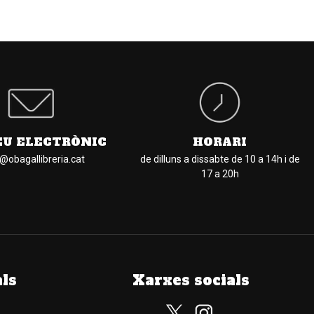
EU ELECTRÒNIC
HORARI
l@obagallibreria.cat
de dilluns a dissabte de 10 a 14h i de
17 a 20h
als
Xarxes socials