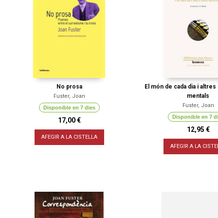
No prosa
El món de cada dia i altres
mentals
Fuster, Joan
Fuster, Joan
Disponible en 7 dies
Disponible en 7 d
17,00 €
12,95 €
AFEGIR A LA CISTELLA
AFEGIR A LA CISTE