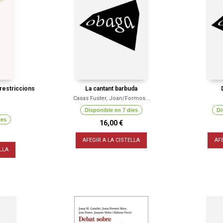
 restriccions
La cantant barbuda
Casas Fuster, Joan/Formos...
Disponible en 7 dies
Di
ies
16,00 €
AFEGIR A LA CISTELLA
AF
LLA