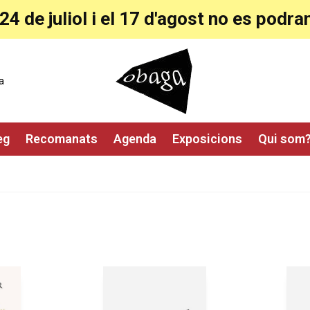
24 de juliol i el 17 d'agost no es pod
a
eg
Recomanats
Agenda
Exposicions
Qui som