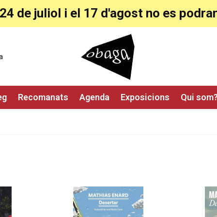
24 de juliol i el 17 d'agost no es pod
a
eg
Recomanats
Agenda
Exposicions
Qui som