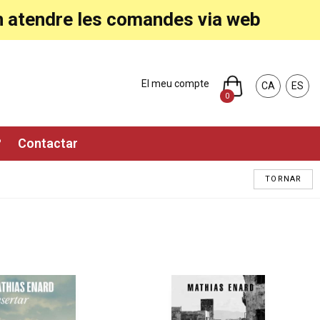
ran atendre les comandes via web
El meu compte
CA
ES
0
?
Contactar
TORNAR