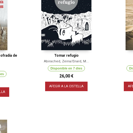
Cofradía de
Tomar refugio
Abirached, Zeina/Enard, M...
Disponible en 7 dies
Di
ies
26,00 €
AFEGIR A LA CISTELLA
AF
LLA