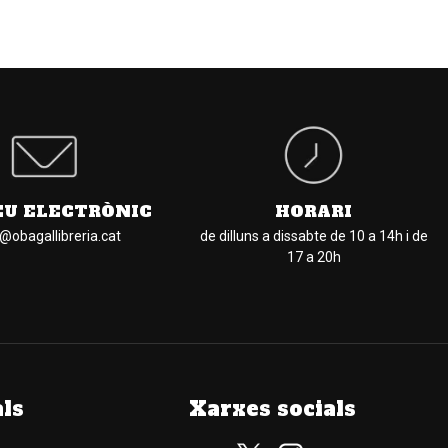
EU ELECTRÒNIC
HORARI
l@obagallibreria.cat
de dilluns a dissabte de 10 a 14h i de
17 a 20h
als
Xarxes socials