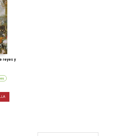
de reyes y
ies
LLA