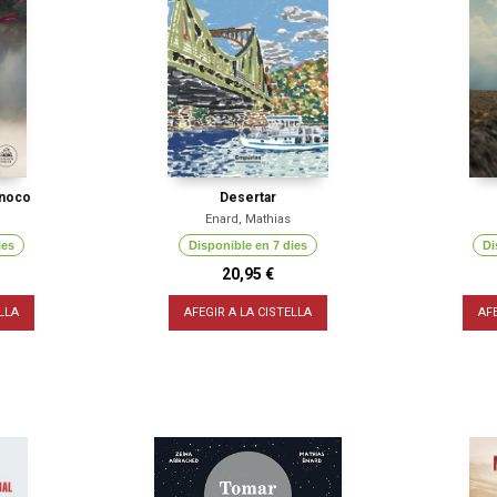
inoco
Desertar
Enard, Mathias
ies
Disponible en 7 dies
Di
20,95 €
LLA
AFEGIR A LA CISTELLA
AF