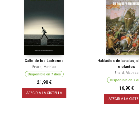
Calle de los Ladrones
Habladles de batallas, 
elefantes
Enard, Mathias
Enard, Mathias
Disponible en 7 dies
Disponible en 7 d
21,90 €
16,90 €
AFEGIR A LA CISTELLA
AFEGIR A LA CISTE