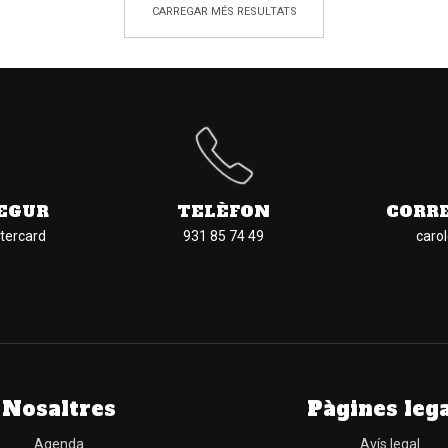
CARREGAR MÉS RESULTATS
EGUR
TELÈFON
CORR
tercard
931 85 74 49
caro
Nosaltres
Pàgines leg
Agenda
Avís legal