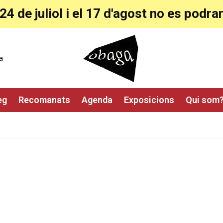
24 de juliol i el 17 d'agost no es pod
a
eg
Recomanats
Agenda
Exposicions
Qui som