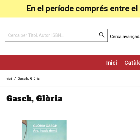
En el període comprés entre el 
Cerca avançad
Inici
Catàl
Inici
/
Gasch, Glòria
Gasch, Glòria