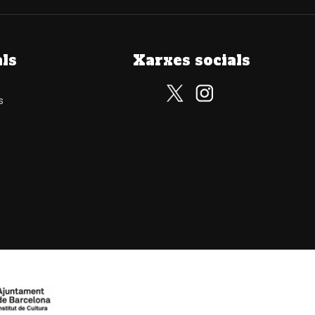
als
Xarxes socials
s