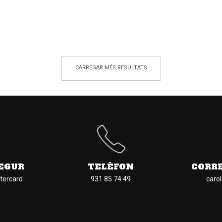
CARREGAR MÉS RESULTATS
EGUR
TELÈFON
CORR
tercard
931 85 74 49
caro