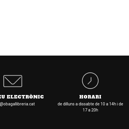
EU ELECTRÒNIC
HORARI
l@obagallibreria.cat
de dilluns a dissabte de 10 a 14h i de
17 a 20h