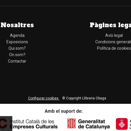
Nosaltres
Pàgines leg
Agenda
Avís legal
Exposicions
Condicions general
Qui som?
Política de cookies
On som?
Contactar
Configurar cookies
© Copyright Llibreria Obaga