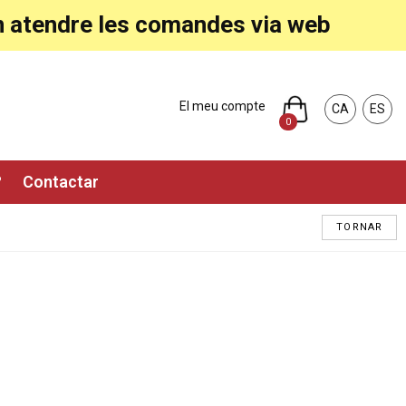
ran atendre les comandes via web
El meu compte
CA
ES
0
?
Contactar
TORNAR