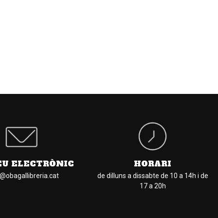
EU ELECTRÒNIC
HORARI
l@obagallibreria.cat
de dilluns a dissabte de 10 a 14h i de
17 a 20h