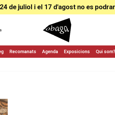
24 de juliol i el 17 d'agost no es pod
a
eg
Recomanats
Agenda
Exposicions
Qui som