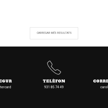
CARREGAR MÉS RESULTATS
EGUR
TELÈFON
CORR
tercard
931 85 74 49
caro