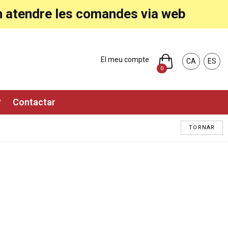
ran atendre les comandes via web
El meu compte
CA
ES
0
?
Contactar
TORNAR