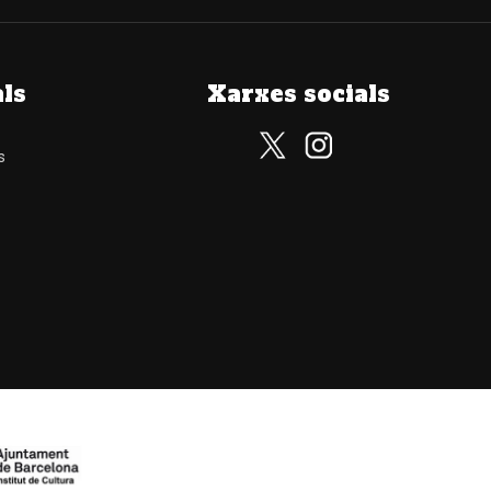
als
Xarxes socials
s