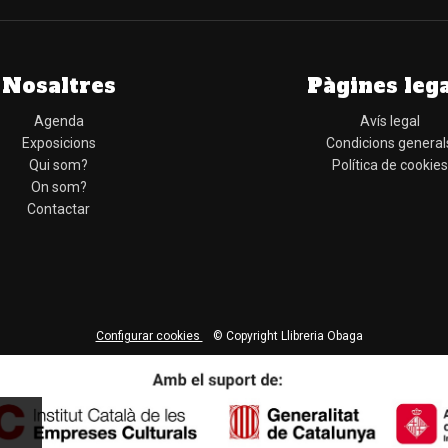
Nosaltres
Pàgines leg
Agenda
Avís legal
Exposicions
Condicions general
Qui som?
Política de cookies
On som?
Contactar
Configurar cookies
© Copyright Llibreria Obaga