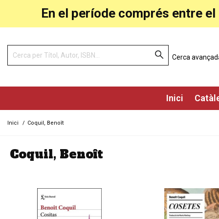
En el període comprés entre el 
Cerca avançad
Inici
Catàl
Inici
/
Coquil, Benoît
Coquil, Benoît