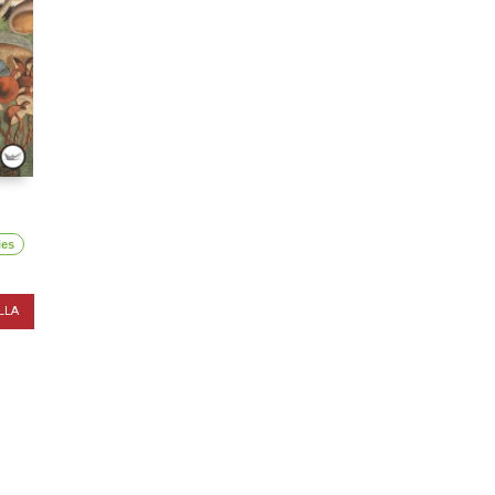
ies
LLA