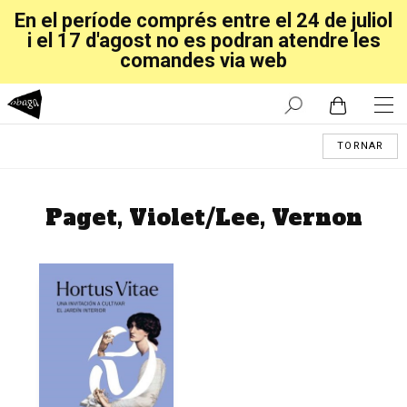
En el període comprés entre el 24 de juliol
i el 17 d'agost no es podran atendre les
comandes via web
TORNAR
Paget, Violet/Lee, Vernon