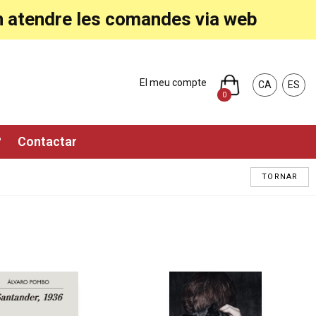
ran atendre les comandes via web
El meu compte
CA
ES
0
?
Contactar
TORNAR