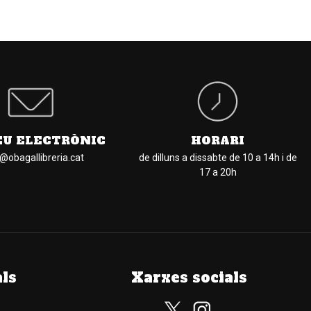
EU ELECTRÒNIC
HORARI
l@obagallibreria.cat
de dilluns a dissabte de 10 a 14h i de
17 a 20h
als
Xarxes socials