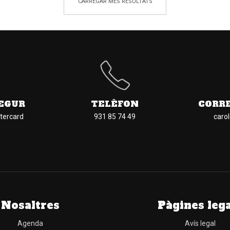
CARREGAR MÉS RESULTATS
EGUR
TELÈFON
CORR
tercard
931 85 74 49
caro
Nosaltres
Pàgines leg
Agenda
Avís legal