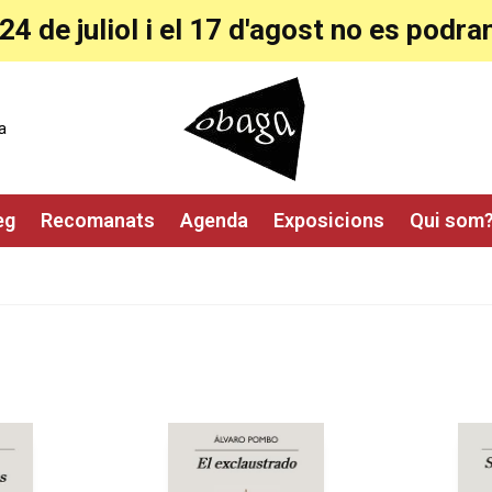
24 de juliol i el 17 d'agost no es pod
a
eg
Recomanats
Agenda
Exposicions
Qui som