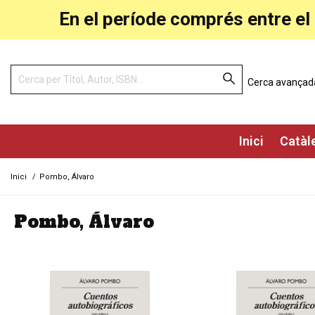
En el període comprés entre el 
Cerca avançad
Inici
Catàl
Inici
/
Pombo, Álvaro
Pombo, Álvaro