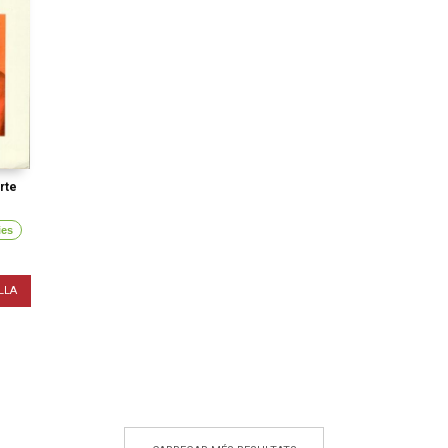
rte
ies
LLA