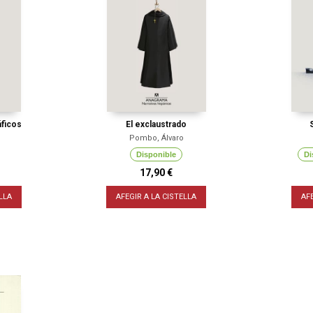
ficos
El exclaustrado
Pombo, Álvaro
Disponible
Di
17,90 €
LLA
AFEGIR A LA CISTELLA
AF