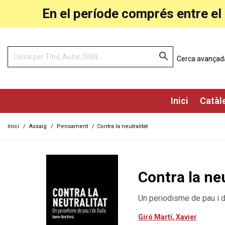
En el període comprés entre el 
Cerca avançad
Inici
Catàl
Inici
/
Assaig
/
Pensament
/
Contra la neutralitat
Contra la neu
Un periodisme de pau i de
Giró Martí, Xavier