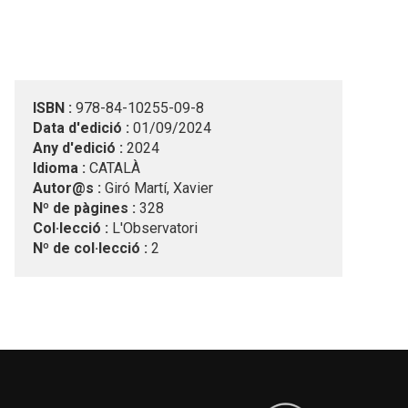
ISBN :
978-84-10255-09-8
Data d'edició :
01/09/2024
Any d'edició :
2024
Idioma :
CATALÀ
Autor@s :
Giró Martí, Xavier
Nº de pàgines :
328
Col·lecció :
L'Observatori
Nº de col·lecció :
2