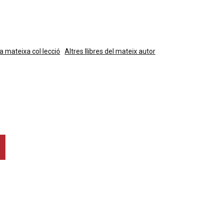
la mateixa col·lecció
Altres llibres del mateix autor