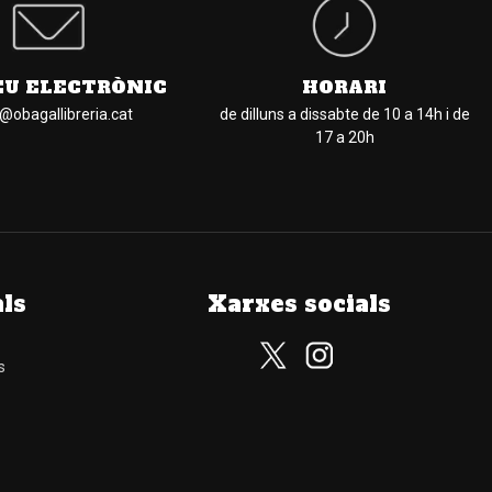
EU ELECTRÒNIC
HORARI
l@obagallibreria.cat
de dilluns a dissabte de 10 a 14h i de
17 a 20h
als
Xarxes socials
s