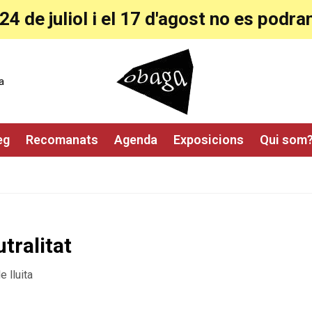
24 de juliol i el 17 d'agost no es pod
a
eg
Recomanats
Agenda
Exposicions
Qui som
tralitat
 lluita