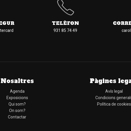
EGUR
TELÈFON
CORR
tercard
931 85 74 49
caro
Nosaltres
Pàgines leg
Agenda
Avís legal
Exposicions
Condicions general
Qui som?
Política de cookies
On som?
Contactar