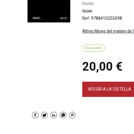
Pol·len
Assaig
Ref. 9788410255098
Altres llibres del mateix de 
Disponible
20,00 €
AFEGIR A LA CISTELLA