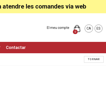
ran atendre les comandes via web
El meu compte
CA
ES
0
?
Contactar
TORNAR