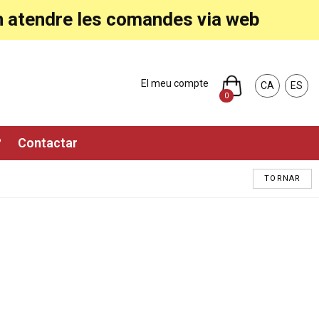
ran atendre les comandes via web
El meu compte
CA
ES
0
?
Contactar
TORNAR