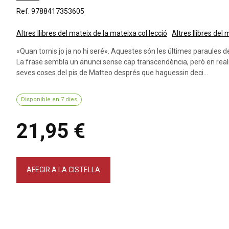
Ref. 9788417353605
Altres llibres del mateix de la mateixa col·lecció
Altres llibres del
«Quan tornis jo ja no hi seré». Aquestes són les últimes paraules de
La frase sembla un anunci sense cap transcendència, però en reali
seves coses del pis de Matteo després que haguessin deci...
Disponible en 7 dies
21,95 €
AFEGIR A LA CISTELLA