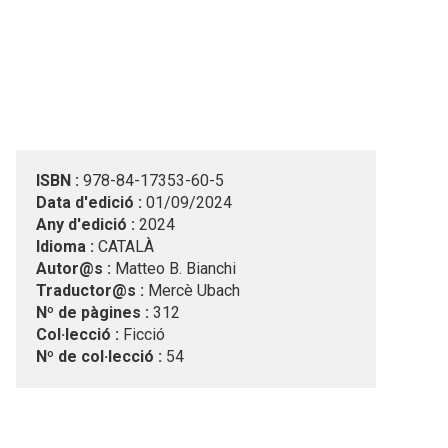
ISBN :
978-84-17353-60-5
Data d'edició :
01/09/2024
Any d'edició :
2024
Idioma :
CATALÀ
Autor@s :
Matteo B. Bianchi
Traductor@s :
Mercè Ubach
Nº de pàgines :
312
Col·lecció :
Ficció
Nº de col·lecció :
54