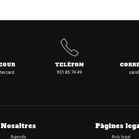
EGUR
TELÈFON
CORR
tercard
931 85 74 49
caro
Nosaltres
Pàgines leg
Agenda
Avís legal