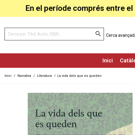
En el període comprés entre el 
Cerca avançad
Inici
Catàl
Inici
/
Narrativa
/
Literatura
/
La vida dels que es queden