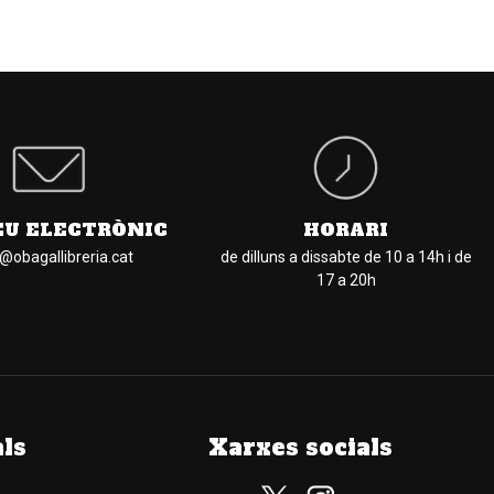
EU ELECTRÒNIC
HORARI
l@obagallibreria.cat
de dilluns a dissabte de 10 a 14h i de
17 a 20h
als
Xarxes socials