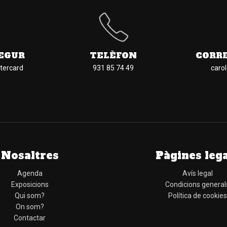
EGUR
TELÈFON
CORR
tercard
931 85 74 49
caro
Nosaltres
Pàgines leg
Agenda
Avís legal
Exposicions
Condicions general
Qui som?
Política de cookies
On som?
Contactar