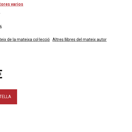
tores varios
a
6
teix de la mateixa col·lecció
Altres llibres del mateix autor
€
STELLA