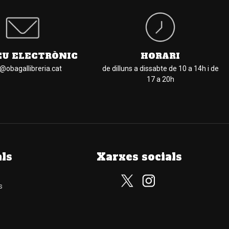
EU ELECTRÒNIC
HORARI
l@obagallibreria.cat
de dilluns a dissabte de 10 a 14h i de
17 a 20h
als
Xarxes socials
s