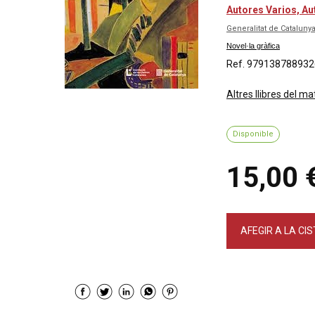
Autores Varios, Au
Generalitat de Cataluny
Novel·la gràfica
Ref. 979138788932
Altres llibres del ma
Disponible
15,00 
AFEGIR A LA CI