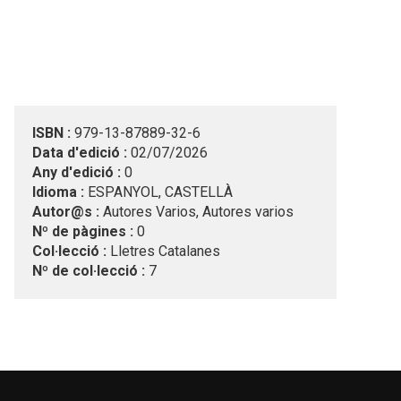
ISBN :
979-13-87889-32-6
Data d'edició :
02/07/2026
Any d'edició :
0
Idioma :
ESPANYOL, CASTELLÀ
Autor@s :
Autores Varios, Autores varios
Nº de pàgines :
0
Col·lecció :
Lletres Catalanes
Nº de col·lecció :
7