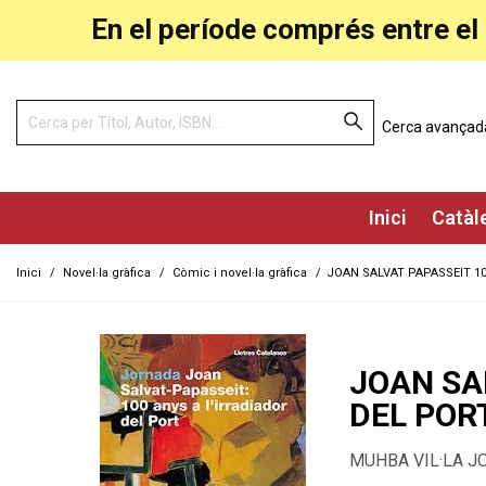
En el període comprés entre el 
Cerca avançad
Inici
Catàl
Inici
/
Novel·la gràfica
/
Còmic i novel·la gràfica
/
JOAN SALVAT PAPASSEIT 10
JOAN SA
DEL POR
MUHBA VIL·LA J