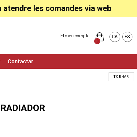
ran atendre les comandes via web
El meu compte
CA
ES
0
?
Contactar
TORNAR
IRRADIADOR