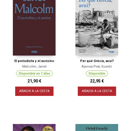
El periodista y el asesino
Per què Grècia, avui?
Malcolm, Janet
Ayensa Prat, Eusebi
Disponible en 7 días
Disponible
21,90 €
22,95 €
AÑADIR A LA CESTA
AÑADIR A LA CESTA