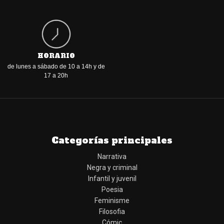
El cerebro de un perro
¿Qué ha pasado?
Nichols, Kerry
Kureishi, Hanif
Disponible
Disponible
22,90 €
21,90 €
AÑADIR A LA CESTA
AÑADIR A LA CESTA