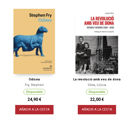
Odisea
La revolució amb veu de dona
Fry, Stephen
Oliva, Llúcia
Disponible
Disponible
24,90 €
22,00 €
AÑADIR A LA CESTA
AÑADIR A LA CESTA