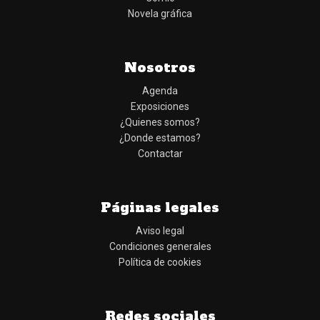
Despierta y crece
En mà comuna
Musho Hamilton, Diane/Kai...
Varios autores
Disponible
Disponible
21,00 €
18,00 €
AÑADIR A LA CESTA
AÑADIR A LA CESTA