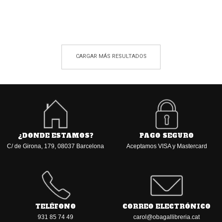
Los odios y los días
Historia del infierno
Castro Rey, Ignacio
Minois, Georges
Disponible
Disponible
25,00 €
18,95 €
AÑADIR A LA CESTA
AÑADIR A LA CESTA