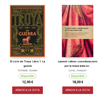
El ciclo de Troya. Libro 1: La
Lament i altres consideracions
guerra
per la meva bata ve...
Schwab, Gustav
Luna, Joaquín
Disponible
Disponible
12,90 €
18,00 €
AÑADIR A LA CESTA
AÑADIR A LA CESTA