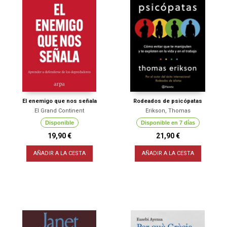
El enemigo que nos señala
Rodeados de psicópatas
El Grand Continent
Erikson, Thomas
Disponible
Disponible en 7 días
19,90 €
21,90 €
AÑADIR A LA CESTA
AÑADIR A LA CESTA