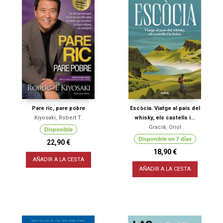
Pare ric, pare pobre
Escòcia. Viatge al país del
Kiyosaki, Robert T.
whisky, els castells i...
Gracià, Oriol
Disponible
Disponible en 7 días
22,90 €
18,90 €
AÑADIR A LA CESTA
AÑADIR A LA CESTA