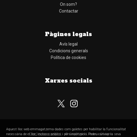
On som?
Contactar
Pàgines legals
Avís legal
Condicions generals
Política de cookies
Xarxes socials
Subscriu-te al nostre butlletí
Aquest lloc web emmagatzema dades com galetes per habilitar la funcionalitat
Configurar cookies
© Copyright Llibreria Obaga
necessària de el lloc, inclosos anàlisi i personalització. Podeu canviar la seva