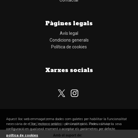
Contactar
Pàgines legals
Avís legal
Condicions generals
Política de cookies
Xarxes socials
Subscriu-te al nostre butlletí
Aquest lloc web emmagatzema dades com galetes per habilitar la funcionalitat
Configurar cookies
© Copyright Llibreria Obaga
necessària de el lloc, inclosos anàlisi i personalització. Podeu canviar la seva
configuració en qualsevol moment o acceptar els paràmetres per defecte.
política de cookies