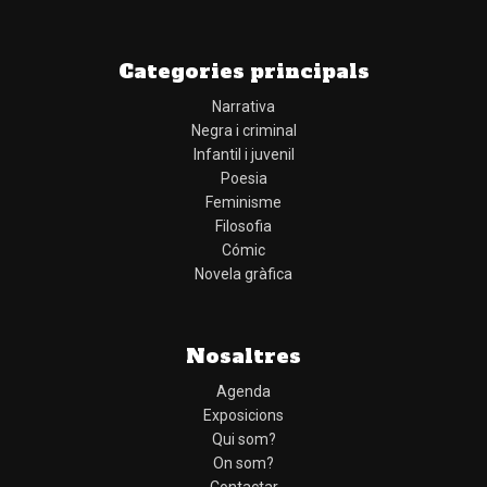
Categories principals
Narrativa
Negra i criminal
Infantil i juvenil
Poesia
Feminisme
Filosofia
Cómic
Novela gràfica
Nosaltres
Agenda
Exposicions
Qui som?
On som?