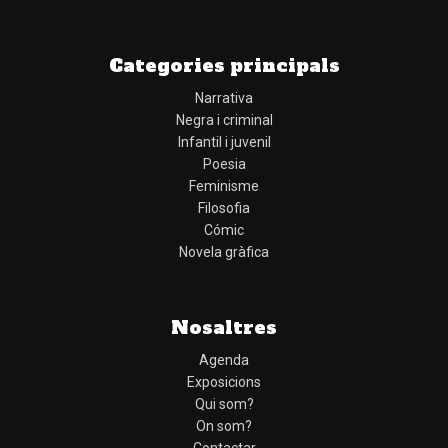
Categories principals
Narrativa
Negra i criminal
Infantil i juvenil
Poesia
Feminisme
Filosofia
Cómic
Novela gràfica
Nosaltres
Agenda
Exposicions
Qui som?
On som?