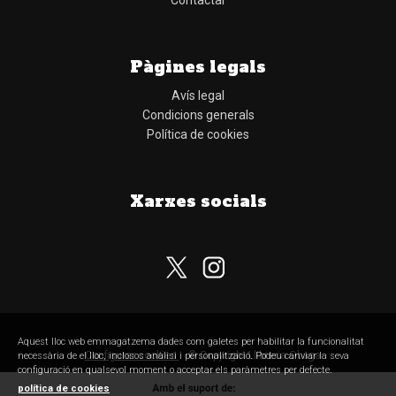
Contactar
Pàgines legals
Avís legal
Condicions generals
Política de cookies
Xarxes socials
Aquest lloc web emmagatzema dades com galetes per habilitar la funcionalitat
Configurar cookies
© Copyright Llibreria Obaga
necessària de el lloc, inclosos anàlisi i personalització. Podeu canviar la seva
configuració en qualsevol moment o acceptar els paràmetres per defecte.
política de cookies