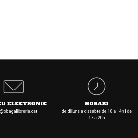
EU ELECTRÒNIC
HORARI
l@obagallibreria.cat
de dilluns a dissabte de 10 a 14h i de
17 a 20h