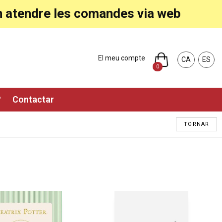
ran atendre les comandes via web
El meu compte
CA
ES
0
?
Contactar
TORNAR