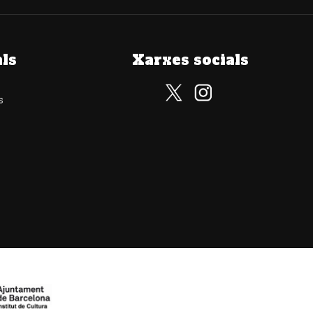
als
Xarxes socials
s