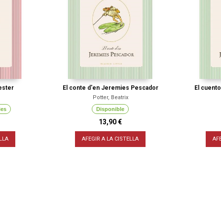
ester
El conte d'en Jeremies Pescador
El cuent
Potter, Beatrix
ies
Disponible
13,90 €
LLA
AFEGIR A LA CISTELLA
AF