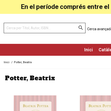
En el període comprés entre el 
Cerca avançad
Inici
Catàl
Inici
/
Potter, Beatrix
Potter, Beatrix