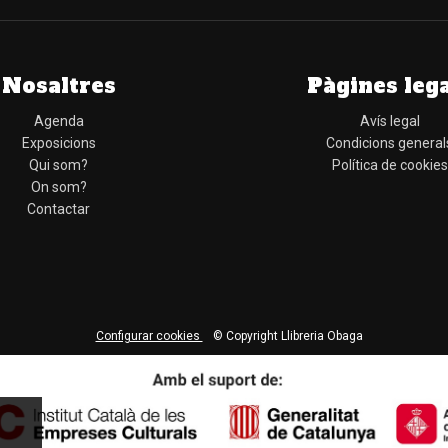
Nosaltres
Pàgines leg
Agenda
Avís legal
Exposicions
Condicions general
Qui som?
Política de cookies
On som?
Contactar
Configurar cookies
© Copyright Llibreria Obaga