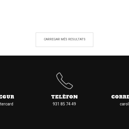
CARREGAR MÉS RESULTATS
EGUR
TELÈFON
CORR
tercard
931 85 74 49
caro