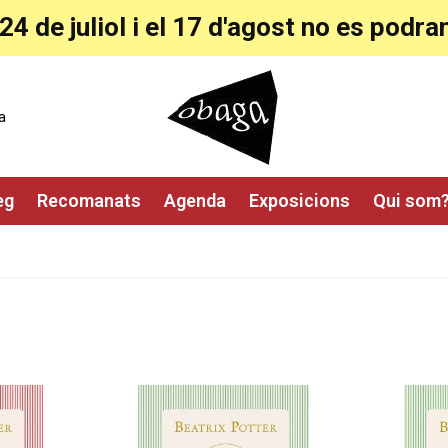
24 de juliol i el 17 d'agost no es pod
a
eg
Recomanats
Agenda
Exposicions
Qui som