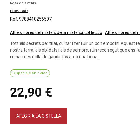
Rosa dels vents
Cuina i salut
Ref. 9788410256507
Altres llibres del mateix de la mateixa col·lecció
Altres llibres del
Tots els secrets per triar, cuinar i fer lluir un bon embotit. Aquest r
nostra terra, els oblidats i els de sempre, i un recorregut que ens f
cuina, més enllà de gaudir-los amb una bona...
Disponible en 7 dies
22,90 €
AFEGIR A LA CISTELLA