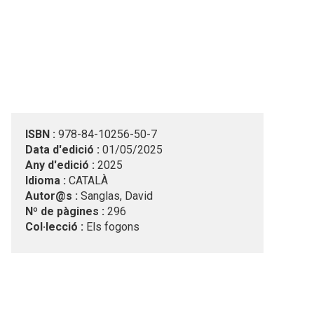
ISBN :
978-84-10256-50-7
Data d'edició :
01/05/2025
Any d'edició :
2025
Idioma :
CATALÀ
Autor@s :
Sanglas, David
Nº de pàgines :
296
Col·lecció :
Els fogons