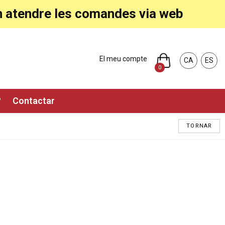
ran atendre les comandes via web
El meu compte
CA
ES
0
?
Contactar
TORNAR