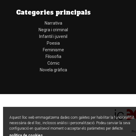
Categories principals
Narrativa
Negra i criminal
Infantil i juvenil
Poesia
Feminisme
Filosofia
Cómic
Novela gràfica
Aquest lloc web emmagatzema dades com galetes per habilitar la funcionalitat
necessària de el lloc, inclosos anàlisi i personalització. Podeu canviar la seva
configuració en qualsevol moment o acceptar els paràmetres per defecte.
política de cookies