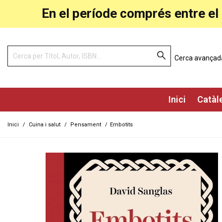
En el període comprés entre el 
Cerca avançad
Inici
Catàl
Inici
/
Cuina i salut
/
Pensament
/
Embotits