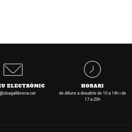
EU ELECTRÒNIC
HORARI
l@obagallibreria.cat
de dilluns a dissabte de 10 a 14h i de
17 a 20h