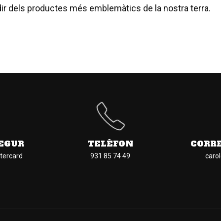
ir dels productes més emblemàtics de la nostra terra.
EGUR
TELÈFON
CORR
tercard
931 85 74 49
caro