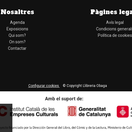
Nosaltres
Pàgines leg
Agenda
Avís legal
Exposicions
Condicions general
Qui som?
Política de cookies
On som?
Contactar
Configurar cookies
© Copyright Llibreria Obaga